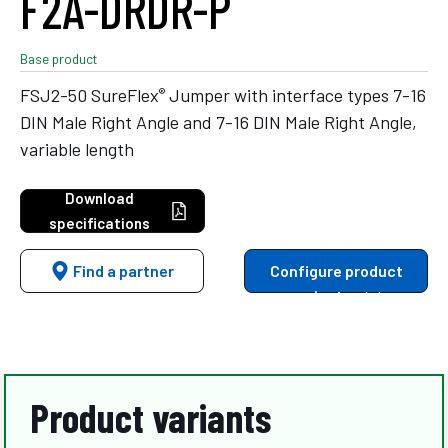
F2A-DRDR-P
Base product
®
FSJ2-50 SureFlex
Jumper with interface types 7-16
DIN Male Right Angle and 7-16 DIN Male Right Angle,
variable length
Download
specifications
Find a partner
Configure product
variants
Product variants