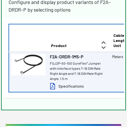
Configure and display product variants of F2A-
DRDR-P by selecting options
Cable
Length
Product
Unit
F2A-DRDR-1M5-P
Meters
FSJ2P-50-100 SureFlex
Jumper
®
with interface types 7-16 DIN Male
Right Angle and 7-16 DIN Male Right
Angle, 1.5 m
Specifications