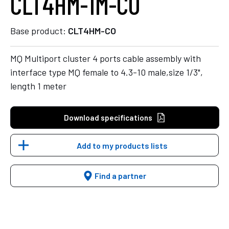
CLT4HM-1M-CO
Base product:
CLT4HM-CO
MQ Multiport cluster 4 ports cable assembly with
interface type MQ female to 4.3-10 male,size 1/3",
length 1 meter
Download specifications
Add to my products lists
Find a partner