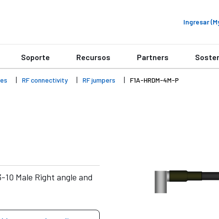
Ingresar (
Soporte
Recursos
Partners
Sosten
ies
RF connectivity
RF jumpers
F1A-HRDM-4M-P
-10 Male Right angle and