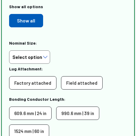
Show all options
Show all
Nominal Size:
Lug Attachment:
Factory attached
Field attached
Bonding Conductor Length:
609.6 mm | 24 in
990.6 mm | 39 in
1524 mm | 60 in