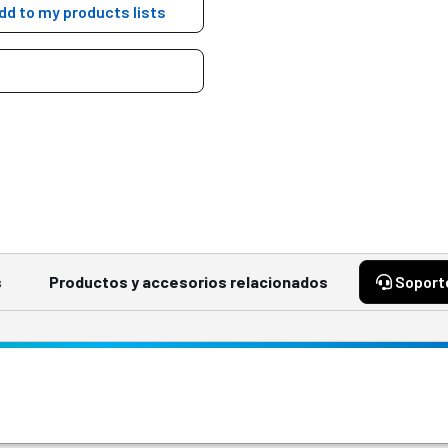
dd to my products lists
s
Productos y accesorios relacionados
Sopor