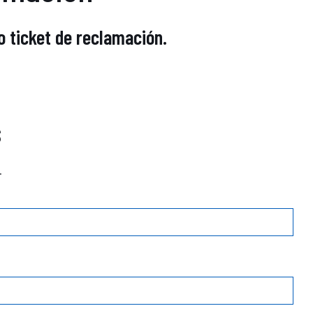
o ticket de reclamación.
s
.